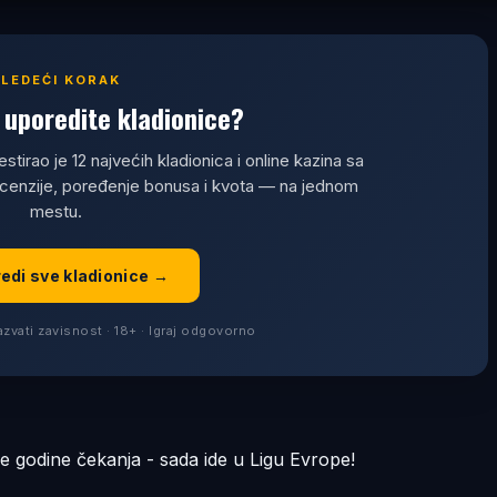
SLEDEĆI KORAK
uporedite kladionice?
estirao je 12 najvećih kladionica i online kazina sa
ecenzije, poređenje bonusa i kvota — na jednom
mestu.
redi sve kladionice →
zvati zavisnost · 18+ · Igraj odgovorno
godine čekanja - sada ide u Ligu Evrope!