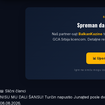
Spreman da 
Naš partner-sajt
BalkanKazino
t
GCA Srbija licencom. Detaljne r
📊 Upo
Igre na sreću mogu iza
📖 Slični članci
NISU MU DALI ŠANSU! Turčin napustio Junajted posle dve 
08.08.2026.