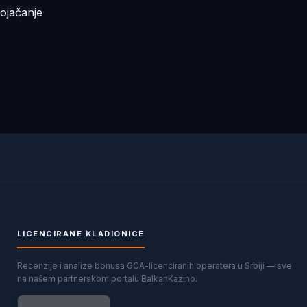
ojačanje
LICENCIRANE KLADIONICE
Recenzije i analize bonusa GCA-licenciranih operatera u Srbiji — sve
na našem partnerskom portalu BalkanKazino.