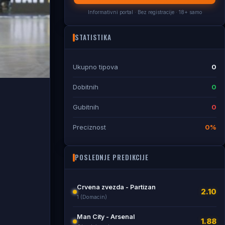
Informativni portal · Bez registracije · 18+ samo
STATISTIKA
Ukupno tipova
0
Dobitnih
0
Gubitnih
0
Preciznost
0%
POSLEDNJE PREDIKCIJE
Crvena zvezda - Partizan
2.10
1 (Domacin)
Man City - Arsenal
1.88