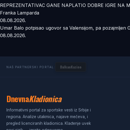
REPREZENTATIVAC GANE NAPLATIO DOBRE IGRE NA MUNDIJA
Franka Lamparda
08.08.2026.
Umar Balo potpisao ugovor sa Valensijom, pa pozajmljen G
08.08.2026.
BalkanKazino
NAŠ PARTNERSKI PORTAL:
Dnevna
Kladionica
Informativni portal za sportske vesti iz Srbije i
regiona. Analize utakmica, najave mečeva, i
pregled licenciranih kladionica. Klađenje uvek