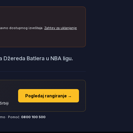
 javno dostupnog izveštaja.
Zahtev za uklanjanje
 Džereda Batlera u NBA ligu.
Pogledaj rangiranje →
rbiji
orno · Pomoć:
0800 100 500