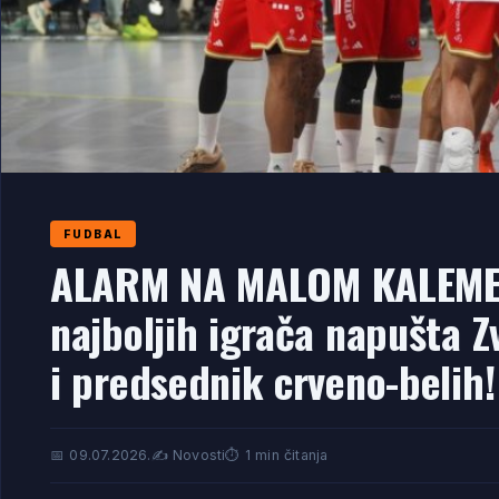
FUDBAL
ALARM NA MALOM KALEME
najboljih igrača napušta Z
i predsednik crveno-belih!
📅 09.07.2026.
✍️ Novosti
⏱️ 1 min čitanja