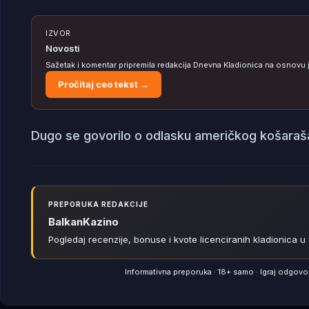
IZVOR
Novosti
Sažetak i komentar pripremila redakcija Dnevna Kladionica na osnovu
Pročitaj ceo tekst →
Dugo se govorilo o odlasku američkog košaraša
PREPORUKA REDAKCIJE
BalkanKazino
Pogledaj recenzije, bonuse i kvote licenciranih kladionica u S
Informativna preporuka · 18+ samo · Igraj odgov