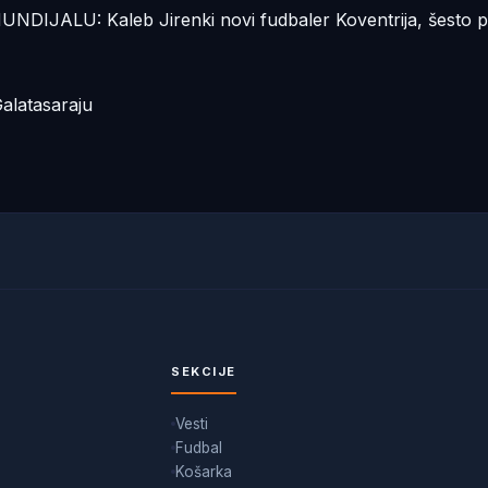
LU: Kaleb Jirenki novi fudbaler Koventrija, šesto p
alatasaraju
SEKCIJE
Vesti
Fudbal
Košarka