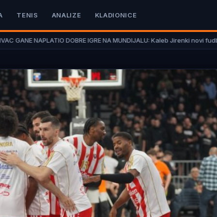
A
TENIS
ANALIZE
KLADIONICE
LATIO DOBRE IGRE NA MUNDIJALU: Kaleb Jirenki novi fudbaler Koventr