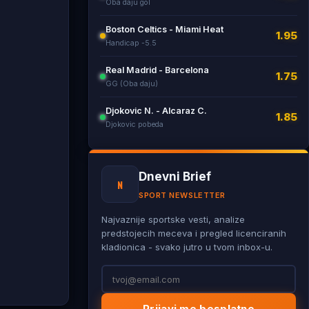
Oba daju gol
Boston Celtics - Miami Heat
1.95
Handicap -5.5
Real Madrid - Barcelona
1.75
GG (Oba daju)
Djokovic N. - Alcaraz C.
1.85
Djokovic pobeda
Dnevni Brief
N
SPORT NEWSLETTER
Najvaznije sportske vesti, analize
predstojecih meceva i pregled licenciranih
kladionica - svako jutro u tvom inbox-u.
Prijavi me besplatno