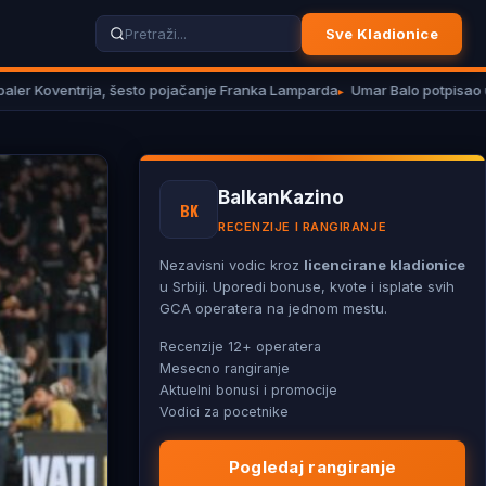
Sve Kladionice
ija, šesto pojačanje Franka Lamparda
Umar Balo potpisao ugovor sa V
BalkanKazino
BK
RECENZIJE I RANGIRANJE
Nezavisni vodic kroz
licencirane kladionice
u Srbiji. Uporedi bonuse, kvote i isplate svih
GCA operatera na jednom mestu.
Recenzije 12+ operatera
Mesecno rangiranje
Aktuelni bonusi i promocije
Vodici za pocetnike
Pogledaj rangiranje