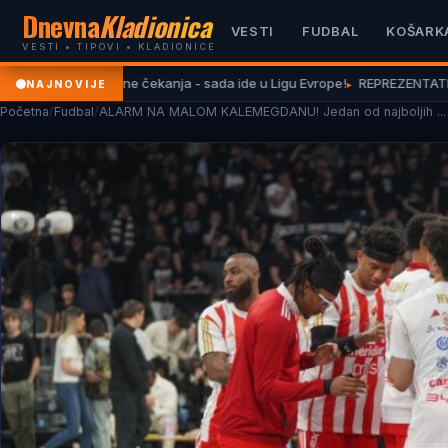
Dnevna
Kladionica
VESTI
FUDBAL
KOŠARK
VESTI • TIPOVI • KLADIONICE
ve godine čekanja - sada ide u Ligu Evrope!
REPREZENTATIVAC GANE NAP
NAJNOVIJE
Početna
/
Fudbal
/
ALARM NA MALOM KALEMEGDANU! Jedan od najboljih ...