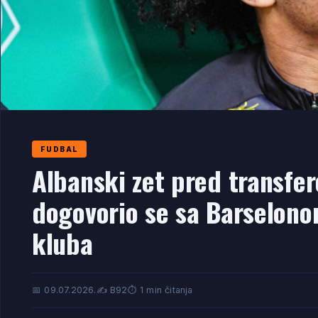
FUDBAL
Albanski zet pred transfe
dogovorio se sa Barselono
kluba
📅 09.07.2026.
✍️ B92
⏱️ 1 min čitanja