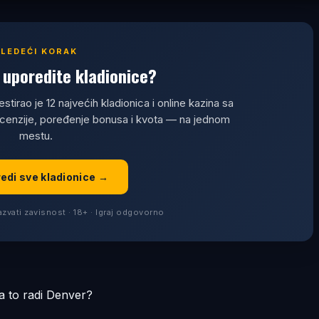
SLEDEĆI KORAK
uporedite kladionice?
estirao je 12 najvećih kladionica i online kazina sa
ecenzije, poređenje bonusa i kvota — na jednom
mestu.
redi sve kladionice →
zvati zavisnost · 18+ · Igraj odgovorno
a to radi Denver?