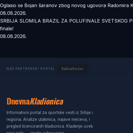
Oglasio se Bojan šaranov zbog novog ugovora Radomira Koko
08.08.2026.
SRBIJA SLOMILA BRAZIL ZA POLUFINALE SVETSKOG PRVENS
finale!
08.08.2026.
BalkanKazino
NAŠ PARTNERSKI PORTAL:
Dnevna
Kladionica
Informativni portal za sportske vesti iz Srbije i
regiona. Analize utakmica, najave mečeva, i
pregled licenciranih kladionica. Klađenje uvek