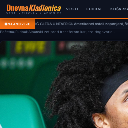
Dnevna
Kladionica
VESTI
FUDBAL
KOŠARK
VESTI • TIPOVI • KLADIONICE
vić!
JOKIĆ GLEDA U NEVERICI: Amerikanci ostali zapanjeni, šta to radi 
NAJNOVIJE
Početna
/
Fudbal
/
Albanski zet pred transferom karijere dogovorio...