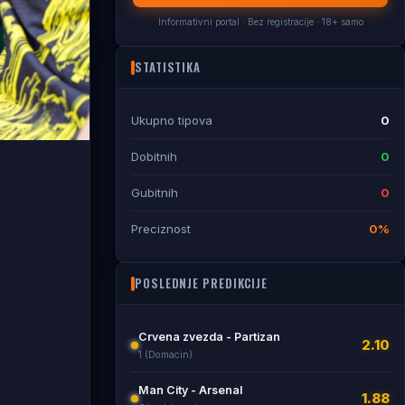
Informativni portal · Bez registracije · 18+ samo
STATISTIKA
Ukupno tipova
0
Dobitnih
0
Gubitnih
0
Preciznost
0%
POSLEDNJE PREDIKCIJE
Crvena zvezda - Partizan
2.10
1 (Domacin)
Man City - Arsenal
1.88