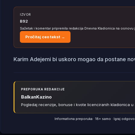
IZVOR
B92
Sažetak i komentar pripremila redakcija Dnevna Kladionica na osnovu
Pročitaj ceo tekst →
Karim Adejemi bi uskoro mogao da postane novi
PREPORUKA REDAKCIJE
BalkanKazino
Pogledaj recenzije, bonuse i kvote licenciranih kladionica u S
Informativna preporuka · 18+ samo · Igraj odgov