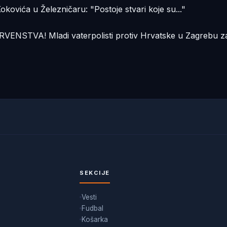
vića u Železničaru: "Postoje stvari koje su..."
TVA! Mladi vaterpolisti protiv Hrvatske u Zagrebu z
SEKCIJE
Vesti
Fudbal
Košarka