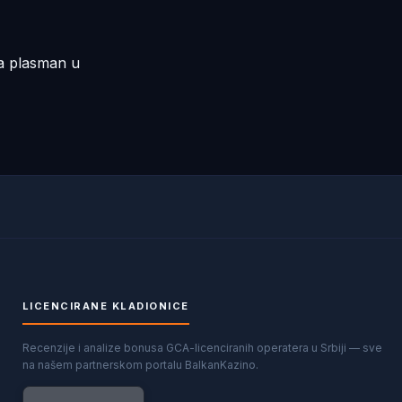
a plasman u
LICENCIRANE KLADIONICE
Recenzije i analize bonusa GCA-licenciranih operatera u Srbiji — sve
na našem partnerskom portalu BalkanKazino.