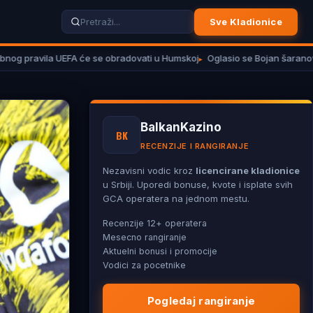
Sve Kladionice
ila UEFA će se obradovati u Humskoj
Oglasio se Bojan šaranov zbog nov
BalkanKazino
BK
RECENZIJE I RANGIRANJE
Nezavisni vodic kroz
licencirane kladionice
u Srbiji. Uporedi bonuse, kvote i isplate svih
GCA operatera na jednom mestu.
Recenzije 12+ operatera
Mesecno rangiranje
Aktuelni bonusi i promocije
Vodici za pocetnike
Pogledaj rangiranje