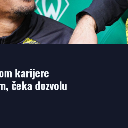
rom karijere
m, čeka dozvolu