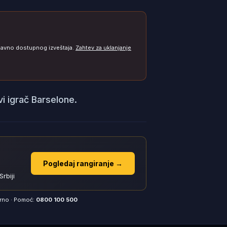
 javno dostupnog izveštaja.
Zahtev za uklanjanje
 igrač Barselone.
Pogledaj rangiranje →
rbiji
orno · Pomoć:
0800 100 500