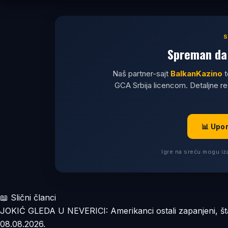
Spreman da 
Naš partner-sajt
BalkanKazino
t
GCA Srbija licencom. Detaljne r
📊 Upo
Igre na sreću mogu iza
📖 Slični članci
JOKIĆ GLEDA U NEVERICI: Amerikanci ostali zapanjeni, št
08.08.2026.