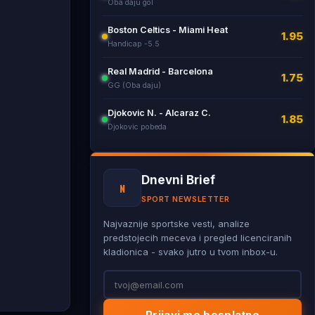
Oba daju gol
Boston Celtics - Miami Heat
1.95
Handicap -5.5
Real Madrid - Barcelona
1.75
GG (Oba daju)
Djokovic N. - Alcaraz C.
1.85
Djokovic pobeda
Dnevni Brief
N
SPORT NEWSLETTER
Najvaznije sportske vesti, analize
predstojecih meceva i pregled licenciranih
kladionica - svako jutro u tvom inbox-u.
Prijavi me besplatno