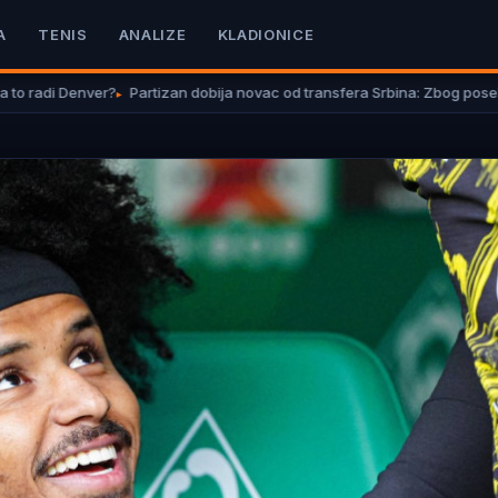
A
TENIS
ANALIZE
KLADIONICE
Denver?
Partizan dobija novac od transfera Srbina: Zbog posebnog prav