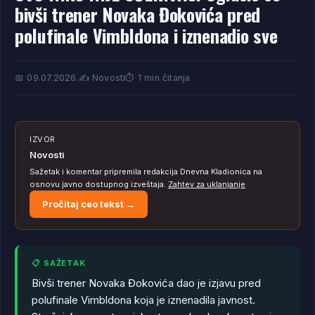
bivši trener Novaka Đokovića pred
polufinale Vimbldona i iznenadio sve
📅 09.07.2026.
✍️ Novosti
⏱️ 1 min čitanja
IZVOR
Novosti
Sažetak i komentar pripremila redakcija Dnevna Kladionica na
osnovu javno dostupnog izveštaja.
Zahtev za uklanjanje
Pročitaj ceo tekst →
📋 SAŽETAK
Bivši trener Novaka Đokovića dao je izjavu pred
polufinale Vimbldona koja je iznenadila javnost.