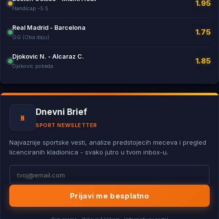
1.95
Handicap -5.5
Real Madrid - Barcelona
1.75
GG (Oba daju)
Djokovic N. - Alcaraz C.
1.85
Djokovic pobeda
Dnevni Brief
N
SPORT NEWSLETTER
Najvaznije sportske vesti, analize predstojecih meceva i pregled
licenciranih kladionica - svako jutro u tvom inbox-u.
Prijavi me besplatno