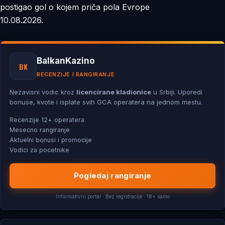
postigao gol o kojem priča pola Evrope
10.08.2026.
BalkanKazino
BK
RECENZIJE I RANGIRANJE
Nezavisni vodic kroz
licencirane kladionice
u Srbiji. Uporedi
bonuse, kvote i isplate svih GCA operatera na jednom mestu.
Recenzije 12+ operatera
Mesecno rangiranje
Aktuelni bonusi i promocije
Vodici za pocetnike
Pogledaj rangiranje
Informativni portal · Bez registracije · 18+ samo