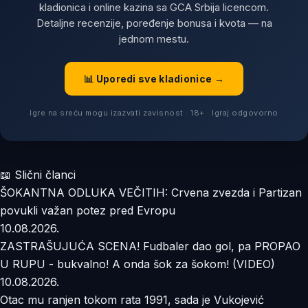
kladionica i online kazina sa GCA Srbija licencom.
Detaljne recenzije, poređenje bonusa i kvota — na
jednom mestu.
📊 Uporedi sve kladionice →
Igre na sreću mogu izazvati zavisnost · 18+ · Igraj odgovorno
📖 Slični članci
ŠOKANTNA ODLUKA VEČITIH: Crvena zvezda i Partizan
povukli važan potez pred Evropu
10.08.2026.
ZASTRAŠUJUĆA SCENA! Fudbaler dao gol, pa PROPAO
U RUPU - bukvalno! A onda šok za šokom! (VIDEO)
10.08.2026.
Otac mu ranjen tokom rata 1991, sada je Vukojević