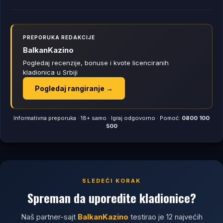
PREPORUKA REDAKCIJE
BalkanKazino
Pogledaj recenzije, bonuse i kvote licenciranih
kladionica u Srbiji
Pogledaj rangiranje →
Informativna preporuka · 18+ samo · Igraj odgovorno · Pomoć:
0800 100
500
SLEDEĆI KORAK
Spreman da uporedite kladionice?
Naš partner-sajt
BalkanKazino
testirao je 12 najvećih