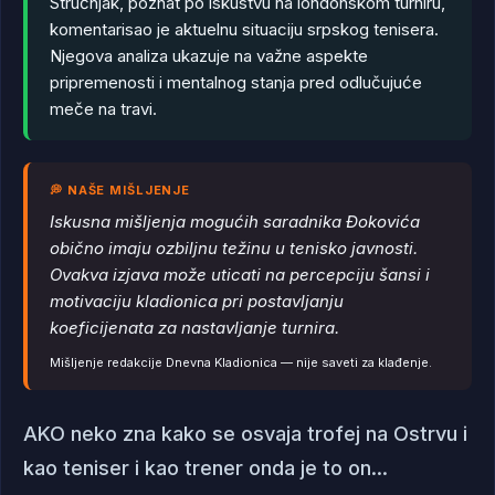
Stručnjak, poznat po iskustvu na londonskom turniru,
komentarisao je aktuelnu situaciju srpskog tenisera.
Njegova analiza ukazuje na važne aspekte
pripremenosti i mentalnog stanja pred odlučujuće
meče na travi.
💭 NAŠE MIŠLJENJE
Iskusna mišljenja mogućih saradnika Đokovića
obično imaju ozbiljnu težinu u tenisko javnosti.
Ovakva izjava može uticati na percepciju šansi i
motivaciju kladionica pri postavljanju
koeficijenata za nastavljanje turnira.
Mišljenje redakcije Dnevna Kladionica — nije saveti za klađenje.
AKO neko zna kako se osvaja trofej na Ostrvu i
kao teniser i kao trener onda je to on...