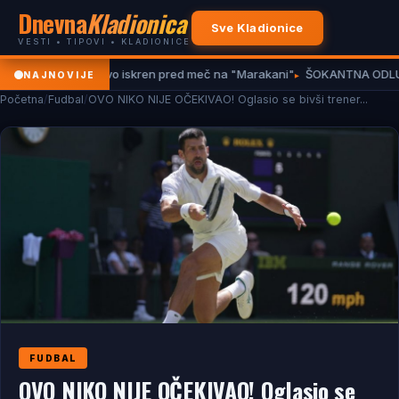
Dnevna
Kladionica
Sve Kladionice
VESTI • TIPOVI • KLADIONICE
ši as Zvezde surovo iskren pred meč na "Marakani"
ŠOKANTNA ODLUKA VE
NAJNOVIJE
Početna
/
Fudbal
/
OVO NIKO NIJE OČEKIVAO! Oglasio se bivši trener...
FUDBAL
OVO NIKO NIJE OČEKIVAO! Oglasio se