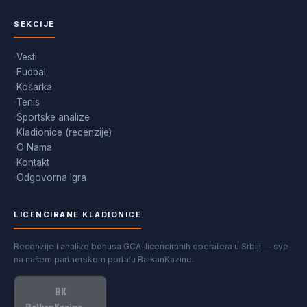
SEKCIJE
Vesti
Fudbal
Košarka
Tenis
Sportske analize
Kladionice (recenzije)
O Nama
Kontakt
Odgovorna Igra
LICENCIRANE KLADIONICE
Recenzije i analize bonusa GCA-licenciranih operatera u Srbiji — sve
na našem partnerskom portalu BalkanKazino.
BK
BalkanKazino →