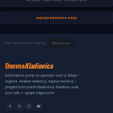
Bez spama · Odjava 1 klikom · Informativni portal
najbolje kladionice srbija
BalkanKazino
NAŠ PARTNERSKI PORTAL:
Dnevna
Kladionica
Informativni portal za sportske vesti iz Srbije i
regiona. Analize utakmica, najave mečeva, i
pregled licenciranih kladionica. Klađenje uvek
nosi rizik — igrajte odgovorno.