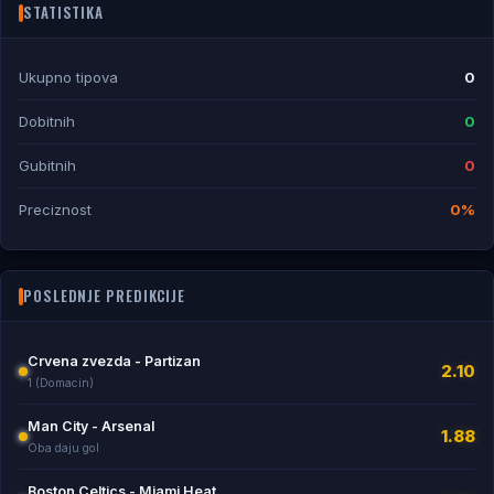
STATISTIKA
Ukupno tipova
0
Dobitnih
0
Gubitnih
0
Preciznost
0%
POSLEDNJE PREDIKCIJE
Crvena zvezda - Partizan
2.10
1 (Domacin)
Man City - Arsenal
1.88
Oba daju gol
Boston Celtics - Miami Heat